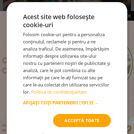
Acest site web folosește
cookie-uri
Folosim cookie-uri pentru a personaliza
conținutul, reclamele și pentru a ne
analiza traficul. De asemenea, împărtășim
informații despre utilizarea site-ului
nostru cu partenerii noștri de publicitate și
analiză, care le pot combina cu alte
informații pe care le-ați furnizat sau pe
Învățare prin joacă – Coșulețul din
care le-au colectat din utilizarea serviciilor
cofraj de ouă
lor.
Politica de confidențialitate
AFIȘAȚI TOȚI PARTENERII
(1913) →
CITEȘTE MAI MULT
ACCEPTĂ TOATE