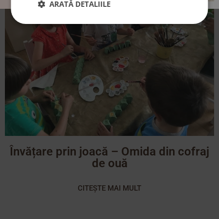
ARATĂ DETALIILE
Învățare prin joacă – Omida din cofraj
de ouă
CITEȘTE MAI MULT