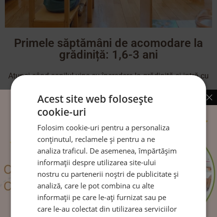
Primele săptămâni de acomodare la
grădiniță: 1,6-3 ani
Atunci când copilul vine cu încredere la grădiniţă şi intră cu
plăcere în clasă, putem
Acest site web folosește
cookie-uri
CITEȘTE MAI MULT
Folosim cookie-uri pentru a personaliza
conținutul, reclamele și pentru a ne
analiza traficul. De asemenea, împărtășim
informații despre utilizarea site-ului
Urmărește-ne pe:
nostru cu partenerii noștri de publicitate și
analiză, care le pot combina cu alte
informații pe care le-ați furnizat sau pe
care le-au colectat din utilizarea serviciilor