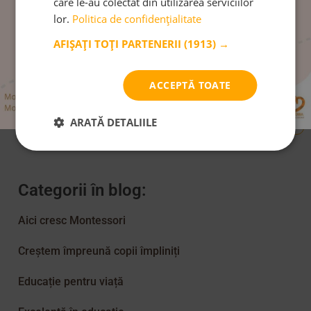
care le-au colectat din utilizarea serviciilor
lor.
Politica de confidențialitate
AFIȘAȚI TOȚI PARTENERII
(1913) →
Venim la tine în inbox:
ACCEPTĂ TOATE
Abonare Newsletter
ARATĂ DETALIILE
Categorii în blog:
Aici cresc Montessori
Creștem împreună copii împliniți
Educație pentru viață