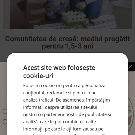
Comunitatea de creșă: mediul pregătit
pentru 1,5-3 ani
Copiii învață să își controleze mai bine propriul corp, își
Acest site web folosește
dezvoltă autodisciplina, luarea decizii lor
cookie-uri
CITEȘTE MAI MULT
Folosim cookie-uri pentru a personaliza
conținutul, reclamele și pentru a ne
analiza traficul. De asemenea, împărtășim
informații despre utilizarea site-ului
nostru cu partenerii noștri de publicitate și
Urmărește-ne pe:
analiză, care le pot combina cu alte
informații pe care le-ați furnizat sau pe