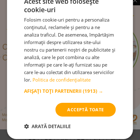
Acest site web folosește
cookie-uri
Folosim cookie-uri pentru a personaliza
conținutul, reclamele și pentru a ne
analiza traficul. De asemenea, împărtășim
Buna dimineața, ne bucurăm să fim
informații despre utilizarea site-ului
împreună la Monterra!
nostru cu partenerii noștri de publicitate și
analiză, care le pot combina cu alte
Nevoia de continuitate și ordine este satisfăcută de rutina
informații pe care le-ați furnizat sau pe
zilnică.
care le-au colectat din utilizarea serviciilor
lor.
Politica de confidențialitate
CITEȘTE MAI MULT
AFIȘAȚI TOȚI PARTENERII
(1913) →
ACCEPTĂ TOATE
Urmărește-ne pe:
ARATĂ DETALIILE