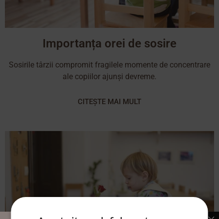
Importanța orei de sosire
Sosirile târzii compromit fragilele momente de concentrare
ale copiilor ajunși devreme.
CITEȘTE MAI MULT