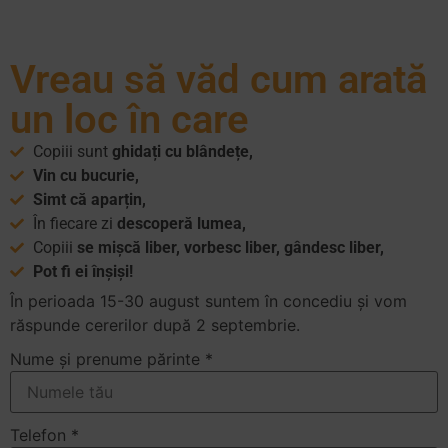
Vreau să văd cum arată
un loc în care
Copiii sunt
ghidați cu blândețe,
Vin cu bucurie,
Simt că aparțin,
În fiecare zi
descoperă lumea,
Copiii
se mișcă liber, vorbesc liber, gândesc liber,
Pot fi ei înșiși!
În perioada 15-30 august suntem în concediu și vom
răspunde cererilor după 2 septembrie.
Nume și prenume părinte
*
Telefon
*