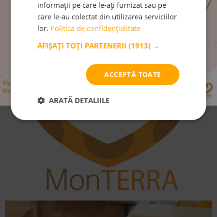
informații pe care le-ați furnizat sau pe
care le-au colectat din utilizarea serviciilor
Trimite
lor.
Politica de confidențialitate
AFIȘAȚI TOȚI PARTENERII
(1913) →
ACCEPTĂ TOATE
ARATĂ DETALIILE