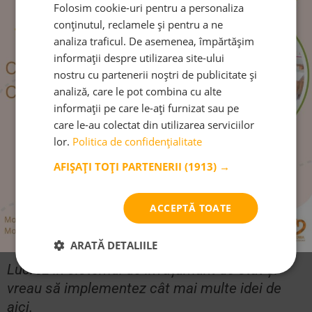
Folosim cookie-uri pentru a personaliza
Mulțumesc din suflet pentru munca depusă să
conținutul, reclamele și pentru a ne
ne oferiți aceste informații. Am plecat de la
analiza traficul. De asemenea, împărtășim
fiecare atelier sau conferință cu ceva util,
informații despre utilizarea site-ului
aplicabil, care la final de zi m-a ajutat să devin
nostru cu partenerii noștri de publicitate și
un părinte mai bun și mai prezent în relația cu
analiză, care le pot combina cu alte
copilul meu.
informații pe care le-ați furnizat sau pe
care le-au colectat din utilizarea serviciilor
lor.
Politica de confidențialitate
Am rămas în minte cu:
AFIȘAȚI TOȚI PARTENERII
(1913) →
„Faptele trebuie să susțină vorbele”
ACCEPTĂ TOATE
„Consecvența oferă încredere și siguranța”
ARATĂ DETALIILE
Lucrez in sistemul de învățământ de stat și
vreau să implementez cât mai multe idei de
aici.