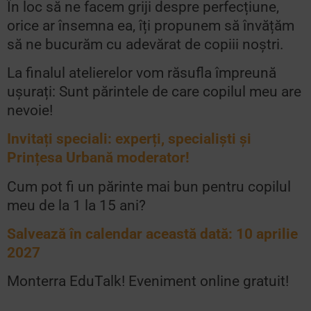
În loc să ne facem griji despre perfecțiune,
orice ar însemna ea, îți propunem să învățăm
să ne bucurăm cu adevărat de copiii noștri.
La finalul atelierelor vom răsufla împreună
ușurați: Sunt părintele de care copilul meu are
nevoie!
Invitați speciali: experți, specialiști și
Prințesa Urbană moderator!
Cum pot fi un părinte mai bun pentru copilul
meu de la 1 la 15 ani?
Salvează în calendar această dată: 10 aprilie
2027
Monterra EduTalk!
Eveniment online gratuit!