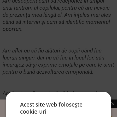
Am descoperit cum să reacționez în timpul
unui tantrum al copilului, pentru că are nevoie
de prezența mea lângă el. Am înțeles mai ales
când să intervin și cum să identific momentul
oportun.
Am aflat cu să fiu alături de copii când fac
lucruri singuri, dar nu să fac în locul lor; să-i
încurajez să-și exprime emoțiile pe care le simt
pentru o bună dezvoltarea emoțională.
Am înțeles că nu există părinți sau copii
perfecți și că toate emoțiile sunt bune.
Acest site web folosește
cookie-uri