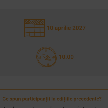
10 aprilie 2027
10:00
Ce spun participanții la edițiile precedente?