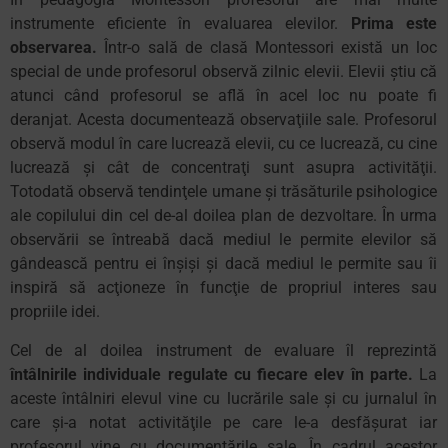
instrumente eficiente în evaluarea elevilor.
Prima este
observarea.
Într-o sală de clasă Montessori există un loc
special de unde profesorul observă zilnic elevii. Elevii ştiu că
atunci când profesorul se află în acel loc nu poate fi
deranjat. Acesta documentează observaţiile sale. Profesorul
observă modul în care lucrează elevii, cu ce lucrează, cu cine
lucrează şi cât de concentraţi sunt asupra activităţii.
Totodată observă tendinţele umane şi trăsăturile psihologice
ale copilului din cel de-al doilea plan de dezvoltare. În urma
observării se întreabă dacă mediul le permite elevilor să
gândească pentru ei înșiși şi dacă mediul le permite sau îi
inspiră să acţioneze în funcţie de propriul interes sau
propriile idei.
Cel de al doilea instrument de evaluare îl reprezintă
întâlnirile individuale regulate cu fiecare elev în parte.
La
aceste întâlniri elevul vine cu lucrările sale şi cu jurnalul în
care şi-a notat activităţile pe care le-a desfăşurat iar
profesorul vine cu documentările sale. În cadrul acestor