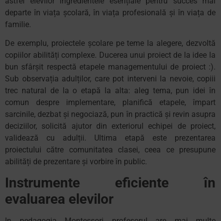
astfel elevilor ingredientele esențiale pentru succes mai
departe în viața școlară, în viața profesională și în viața de
familie.
De exemplu, proiectele școlare pe teme la alegere, dezvoltă
copiilor abilități complexe. Ducerea unui proiect de la idee la
bun sfârșit respectă etapele managementului de proiect :).
Sub observația adulților, care pot interveni la nevoie, copiii
trec natural de la o etapă la alta: aleg tema, pun idei în
comun despre implementare, planifică etapele, împart
sarcinile, dezbat și negociază, pun în practică și revin asupra
deciziilor, solicită ajutor din exteriorul echipei de proiect,
validează cu adulții. Ultima etapă este prezentarea
proiectului către comunitatea clasei, ceea ce presupune
abilități de prezentare și vorbire în public.
Instrumente eficiente în
evaluarea elevilor
In pedagogia Montessori profesorul are mai multe