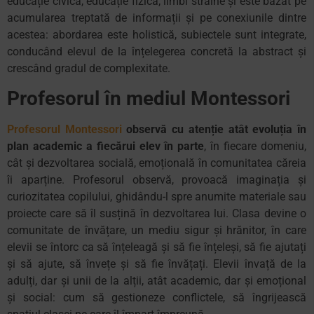
educație civică, educație fizică, limbi străine şi este bazat pe
acumularea treptată de informații și pe conexiunile dintre
acestea: abordarea este holistică, subiectele sunt integrate,
conducând elevul de la înțelegerea concretă la abstract și
crescând gradul de complexitate.
Profesorul în mediul Montessori
Profesorul Montessori
observă cu atenție atât evoluția în
plan academic a fiecărui elev în parte
, în fiecare domeniu,
cât și dezvoltarea socială, emoțională în comunitatea căreia
îi aparține. Profesorul observă, provoacă imaginația și
curiozitatea copilului, ghidându-l spre anumite materiale sau
proiecte care să îl susțină în dezvoltarea lui. Clasa devine o
comunitate de învățare, un mediu sigur și hrănitor, în care
elevii se întorc ca să înțeleagă și să fie înțeleși, să fie ajutați
și să ajute, să învețe și să fie învățați. Elevii învață de la
adulți, dar și unii de la alții, atât academic, dar și emoțional
și social: cum să gestioneze conflictele, să îngrijească