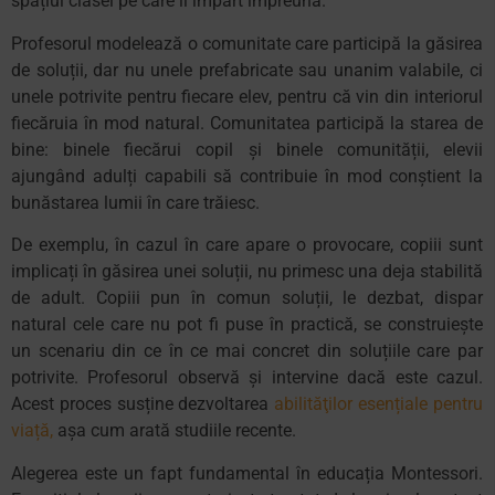
spațiul clasei pe care îl împart împreună.
Profesorul modelează o comunitate care participă la găsirea
de soluții, dar nu unele prefabricate sau unanim valabile, ci
unele potrivite pentru fiecare elev, pentru că vin din interiorul
fiecăruia în mod natural. Comunitatea participă la starea de
bine: binele fiecărui copil și binele comunității, elevii
ajungând adulți capabili să contribuie în mod conștient la
bunăstarea lumii în care trăiesc.
De exemplu, în cazul în care apare o provocare, copiii sunt
implicați în găsirea unei soluții, nu primesc una deja stabilită
de adult. Copiii pun în comun soluții, le dezbat, dispar
natural cele care nu pot fi puse în practică, se construiește
un scenariu din ce în ce mai concret din soluțiile care par
potrivite. Profesorul observă și intervine dacă este cazul.
Acest proces susține dezvoltarea
abilităţilor esențiale pentru
viață,
așa cum arată studiile recente.
Alegerea este un fapt fundamental în educația Montessori.