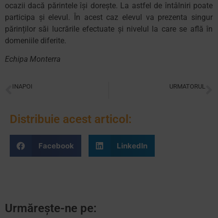
ocazii dacă părintele își dorește. La astfel de întâlniri poate
participa și elevul. În acest caz elevul va prezenta singur
părinților săi lucrările efectuate și nivelul la care se află în
domeniile diferite.
Echipa Monterra
INAPOI
URMATORUL
Reciclarea hârtiei, educație pentru viitor în mediul Montessori
5 motive pentru care părinții optează pentru educația Montessori
Distribuie acest articol:
Facebook
LinkedIn
Urmărește-ne pe: