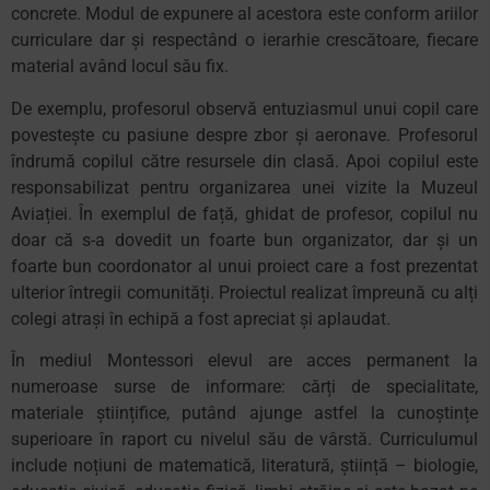
concrete. Modul de expunere al acestora este conform ariilor
curriculare dar și respectând o ierarhie crescătoare, fiecare
material având locul său fix.
De exemplu, profesorul observă entuziasmul unui copil care
povestește cu pasiune despre zbor și aeronave. Profesorul
îndrumă copilul către resursele din clasă. Apoi copilul este
responsabilizat pentru organizarea unei vizite la Muzeul
Aviației. În exemplul de față, ghidat de profesor, copilul nu
doar că s-a dovedit un foarte bun organizator, dar și un
foarte bun coordonator al unui proiect care a fost prezentat
ulterior întregii comunități. Proiectul realizat împreună cu alți
colegi atrași în echipă a fost apreciat și aplaudat.
În mediul Montessori elevul are acces permanent la
numeroase surse de informare: cărți de specialitate,
materiale științifice, putând ajunge astfel la cunoștințe
superioare în raport cu nivelul său de vârstă. Curriculumul
include noțiuni de matematică, literatură, știință – biologie,