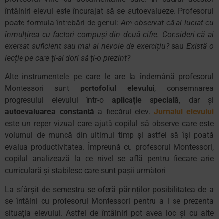
întâlniri elevul este încurajat să se autoevalueze. Profesorul
poate formula întrebări de genul:
Am observat că ai lucrat cu
înmulțirea cu factori compuși din două cifre. Consideri că ai
exersat suficient sau mai ai nevoie de exercițiu?
sau
Există o
lecție pe care ți-ai dori să ți-o prezint?
Alte instrumentele pe care le are la îndemână profesorul
Montessori sunt
portofoliul elevului
, consemnarea
progresului elevului într-o
aplicație specială
, dar și
autoevaluarea constantă
a fiecărui elev.
Jurnalul elevului
este un reper vizual care ajută copilul să observe care este
volumul de muncă din ultimul timp și astfel să își poată
evalua productivitatea. Împreună cu profesorul Montessori,
copilul analizează la ce nivel se află pentru fiecare arie
curriculară și stabilesc care sunt pașii următori
La sfârșit de semestru se oferă părinților posibilitatea de a
se întâlni cu profesorul Montessori pentru a i se prezenta
situația elevului. Astfel de întâlniri pot avea loc și cu alte